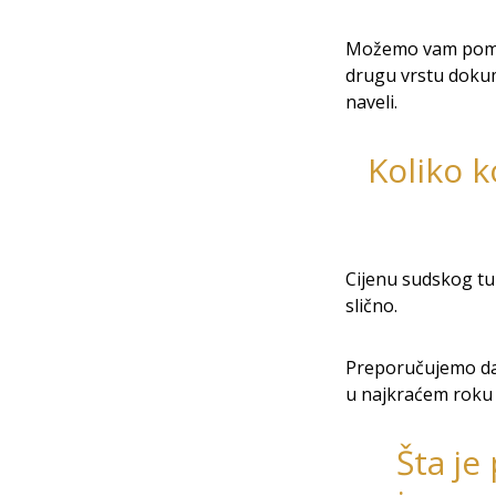
Možemo vam pomoći
drugu vrstu dokum
naveli.
Koliko k
Cijenu sudskog tum
slično.
Preporučujemo da
u najkraćem roku p
Šta je