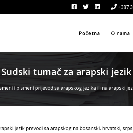
+387 3
Početna
O nama
Sudski tumač za arapski jezik
meni i pismeni prijevod sa arapskog jezika ili na arapski jez
apski jezik prevodi sa arapskog na bosanski, hrvatski, srpsk