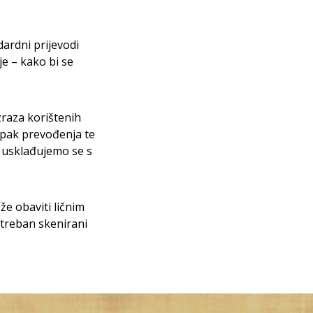
ardni prijevodi
je – kako bi se
zraza korištenih
tupak prevođenja te
, usklađujemo se s
e obaviti ličnim
treban skenirani