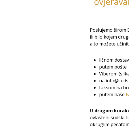
ovjerava
Poslujemo širom B
ili bilo kojem dr
a to možete učinit
ličnom dostav
putem pošte
Viberom (slik
na info@sudsk
faksom na bro
putem naše
F
U
drugom korak
ovlašteni sudski t
okruglim pečatom i