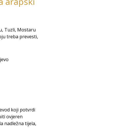
a arapski
u, Tuzli, Mostaru
ju treba prevesti,
jevo
evod koji potvrdi
iti ovjeren
 nadležna tijela,