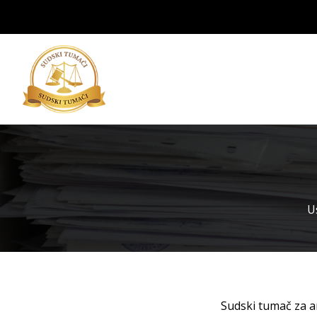
Us
Sudski tumač za ar