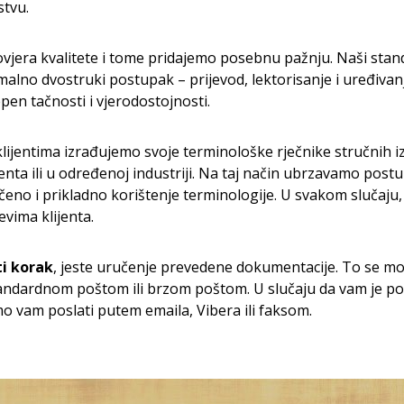
stvu.
ovjera kvalitete i tome pridajemo posebnu pažnju. Naši stand
alno dvostruki postupak – prijevod, lektorisanje i uređivan
pen tačnosti i vjerodostojnosti.
klijentima izrađujemo svoje terminološke rječnike stručnih i
enta ili u određenoj industriji. Na taj način ubrzavamo pos
eno i prikladno korištenje terminologije. U svakom slučaju
evima klijenta.
ti korak
, jeste uručenje prevedene dokumentacije. To se mož
ndardnom poštom ili brzom poštom. U slučaju da vam je po
vam poslati putem emaila, Vibera ili faksom.