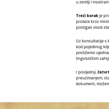
u zemlji i inostran
Treći korak
je pr
prolaze kroz minim
postigao visok ste
Uz konsultacije s 
kod pojedinog klij
postižemo ujednač
lingvističkim zahtj
I posljednji,
četvr
preuzimanjem, sta
dokument, možemo 