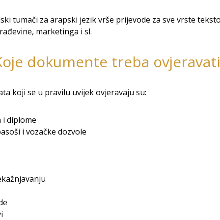
ski tumači za arapski jezik vrše prijevode za sve vrste teksto
rađevine, marketinga i sl.
Koje dokumente treba ovjeravati
 koji se u pravilu uvijek ovjeravaju su:
 i diplome
 pasoši i vozačke dozvole
ekažnjavanju
de
i