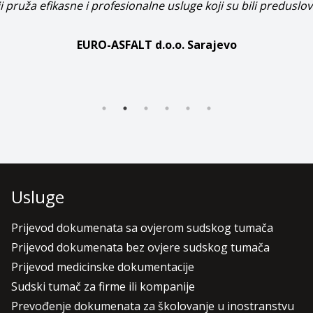
ji pruža efikasne i profesionalne usluge koji su bili preduslov
EURO-ASFALT d.o.o. Sarajevo
Usluge
Prijevod dokumenata sa ovjerom sudskog tumača
Prijevod dokumenata bez ovjere sudskog tumača
Prijevod medicinske dokumentacije
Sudski tumač za firme ili kompanije
Prevođenje dokumenata za školovanje u inostranstvu