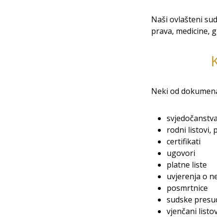
Naši ovlašteni sud
prava, medicine, g
Neki od dokumenata
svjedočanstva
rodni listovi,
certifikati
ugovori
platne liste
uvjerenja o n
posmrtnice
sudske presu
vjenčani listov