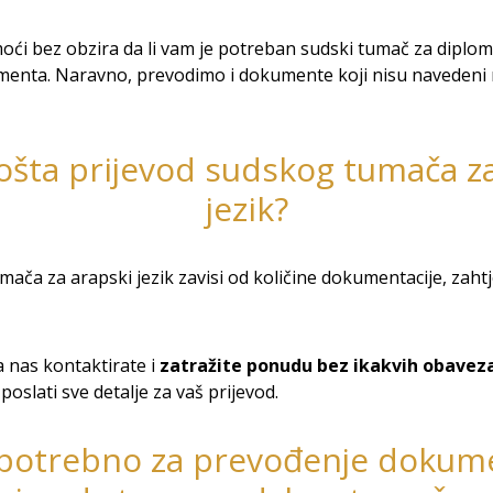
 bez obzira da li vam je potreban sudski tumač za diplome
enta. Naravno, prevodimo i dokumente koji nisu navedeni n
ošta prijevod sudskog tumača z
jezik?
ača za arapski jezik zavisi od količine dokumentacije, zahtje
 nas kontaktirate i
zatražite ponudu bez ikakvih obavez
oslati sve detalje za vaš prijevod.
 potrebno za prevođenje dokum