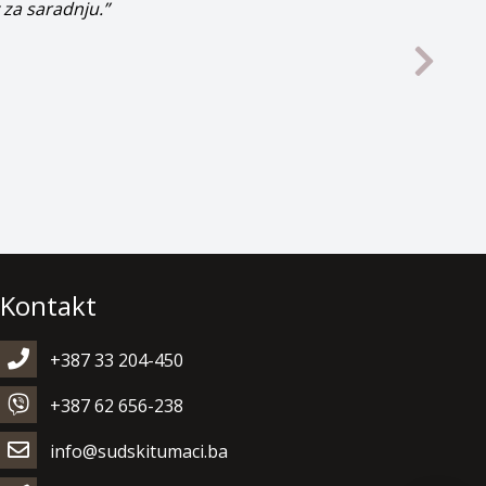
 za saradnju.”
Kontakt
+387 33 204-450
+387 62 656-238
info@sudskitumaci.ba