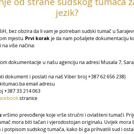
nje od strane sudskog tumača z
jezik?
iH, bez obzira da li vam je potreban sudski tumač u Sarajev
ugom mjestu.
Prvi korak
je da nam pošaljete dokumentaciju ko
i na više načina:
om dokumentacije u našu agenciju na adresi Musala 7, Sara
ati dokument i poslati na naš Viber broj +387 62 656 238)
itumaci.ba email adresu
j +387 33 214 063
acebook
stranice
u
vršimo prevođenje koje vrše stručni i ovlašteni tumači. Prij
umač mora biti tačan i vjerodostojan originalu. Uvijek mora b
 potpisom sudskog tumača, kako bi ga prihvatili sud i ostala