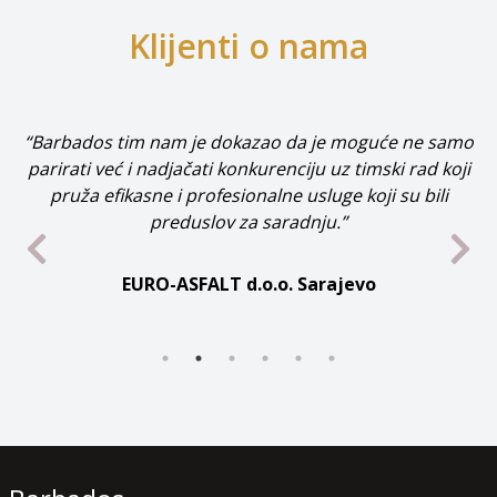
Klijenti o nama
samo
koji
“Dugogodišnja saradnja sa Barbados timom je najbol
i
ocjena za njihov rad.”
MEDIT d.o.o. Sarajevo