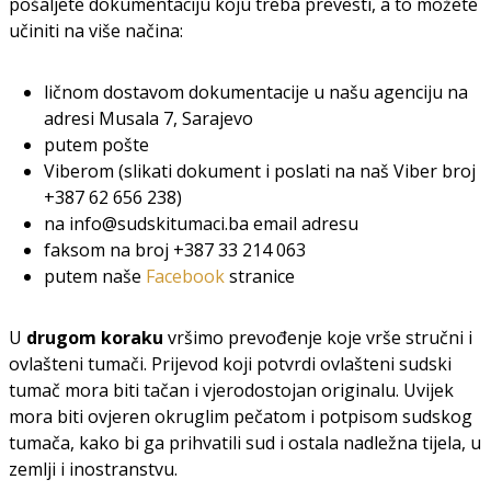
pošaljete dokumentaciju koju treba prevesti, a to možete
učiniti na više načina:
ličnom dostavom dokumentacije u našu agenciju na
adresi Musala 7, Sarajevo
putem pošte
Viberom (slikati dokument i poslati na naš Viber broj
+387 62 656 238)
na info@sudskitumaci.ba email adresu
faksom na broj +387 33 214 063
putem naše
Facebook
stranice
U
drugom koraku
vršimo prevođenje koje vrše stručni i
ovlašteni tumači. Prijevod koji potvrdi ovlašteni sudski
tumač mora biti tačan i vjerodostojan originalu. Uvijek
mora biti ovjeren okruglim pečatom i potpisom sudskog
tumača, kako bi ga prihvatili sud i ostala nadležna tijela, u
zemlji i inostranstvu.