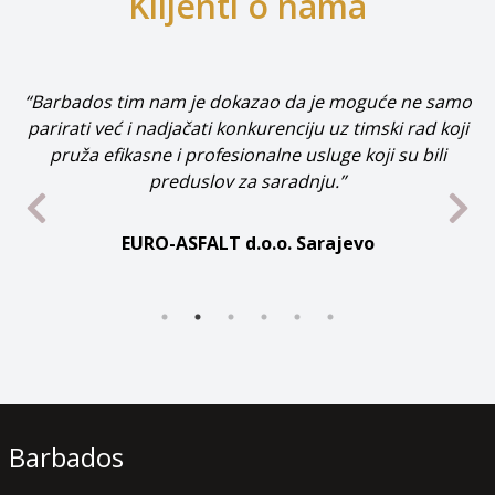
Klijenti o nama
guće ne samo
mski rad koji
“Dugogodišnja saradnja sa Barbados timom 
oji su bili
ocjena za njihov rad.”
MEDIT d.o.o. Sarajevo
o
Barbados