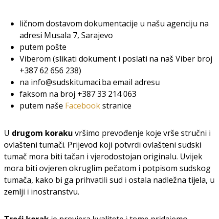
ličnom dostavom dokumentacije u našu agenciju na
adresi Musala 7, Sarajevo
putem pošte
Viberom (slikati dokument i poslati na naš Viber broj
+387 62 656 238)
na info@sudskitumaci.ba email adresu
faksom na broj +387 33 214 063
putem naše
Facebook
stranice
U
drugom koraku
vršimo prevođenje koje vrše stručni i
ovlašteni tumači. Prijevod koji potvrdi ovlašteni sudski
tumač mora biti tačan i vjerodostojan originalu. Uvijek
mora biti ovjeren okruglim pečatom i potpisom sudskog
tumača, kako bi ga prihvatili sud i ostala nadležna tijela, u
zemlji i inostranstvu.