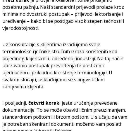
Treći korak
je provjera kvalitete i tome pridajemo
posebnu pažnju. Naši standardni prijevodi prolaze kroz
minimalno dvostruki postupak – prijevod, lektorisanje i
uređivanje – kako bi se postigao visok stepen tačnosti i
vjerodostojnosti.
Uz konsultacije s klijentima izrađujemo svoje
terminološke rječnike stručnih izraza korištenih kod
pojedinog klijenta ili u određenoj industriji. Na taj način
ubrzavamo postupak prevođenja te postižemo
ujednačeno i prikladno korištenje terminologije. U
svakom slučaju, usklađujemo se s lingvističkim
zahtjevima klijenta.
I posljednji,
četvrti korak
, jeste uručenje prevedene
dokumentacije. To se može obaviti ličnim preuzimanjem,
standardnom poštom ili brzom poštom. U slučaju da vam
je potreban skenirani dokument, možemo vam poslati