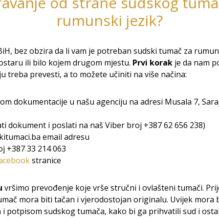
ravanje od strane sudskog tuma
rumunski jezik?
iH, bez obzira da li vam je potreban sudski tumač za rumuns
ostaru ili bilo kojem drugom mjestu.
Prvi korak
je da nam po
 treba prevesti, a to možete učiniti na više načina:
om dokumentacije u našu agenciju na adresi Musala 7, Sara
ati dokument i poslati na naš Viber broj +387 62 656 238)
itumaci.ba email adresu
j +387 33 214 063
acebook
stranice
u
vršimo prevođenje koje vrše stručni i ovlašteni tumači. Prij
umač mora biti tačan i vjerodostojan originalu. Uvijek mora b
 potpisom sudskog tumača, kako bi ga prihvatili sud i ostala