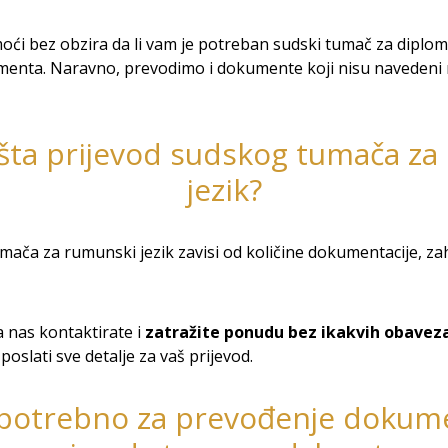
 bez obzira da li vam je potreban sudski tumač za diplome
enta. Naravno, prevodimo i dokumente koji nisu navedeni n
ošta prijevod sudskog tumača za
jezik?
ača za rumunski jezik zavisi od količine dokumentacije, zah
 nas kontaktirate i
zatražite ponudu bez ikakvih obavez
oslati sve detalje za vaš prijevod.
 potrebno za prevođenje dokum