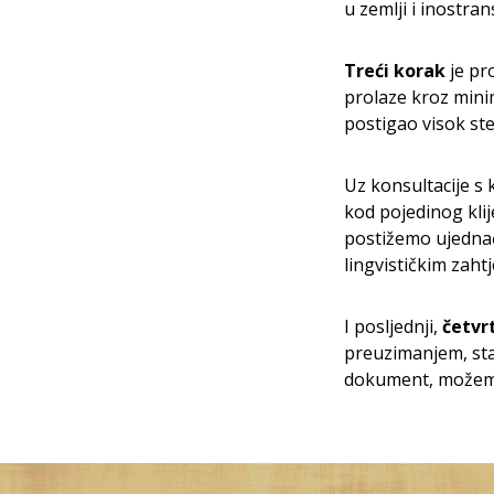
u zemlji i inostran
Treći korak
je pr
prolaze kroz minim
postigao visok ste
Uz konsultacije s 
kod pojedinog klij
postižemo ujednač
lingvističkim zahtj
I posljednji,
četvr
preuzimanjem, sta
dokument, možemo 