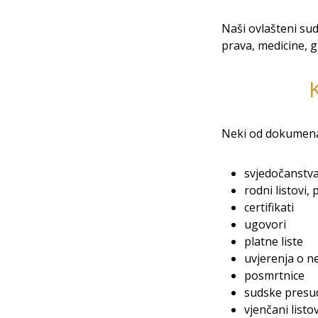
Naši ovlašteni sud
prava, medicine, g
Neki od dokumenata
svjedočanstva
rodni listovi,
certifikati
ugovori
platne liste
uvjerenja o n
posmrtnice
sudske presu
vjenčani listov