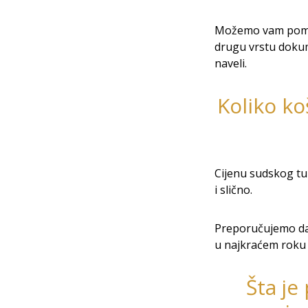
Možemo vam pomoći
drugu vrstu dokum
naveli.
Koliko k
Cijenu sudskog tum
i slično.
Preporučujemo da
u najkraćem roku p
Šta je