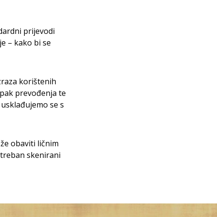
ardni prijevodi
je – kako bi se
zraza korištenih
tupak prevođenja te
, usklađujemo se s
e obaviti ličnim
treban skenirani