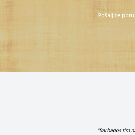
Pošaljite por
“Dugogod