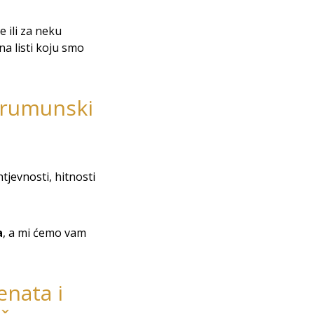
 ili za neku
a listi koju smo
 rumunski
tjevnosti, hitnosti
a
, a mi ćemo vam
enata i