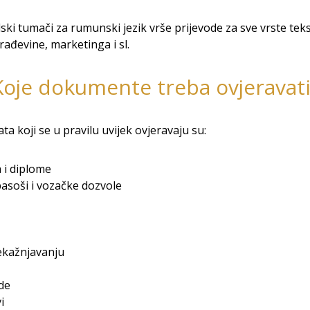
ski tumači za rumunski jezik vrše prijevode za sve vrste teks
rađevine, marketinga i sl.
Koje dokumente treba ovjeravati
 koji se u pravilu uvijek ovjeravaju su:
 i diplome
 pasoši i vozačke dozvole
ekažnjavanju
de
i