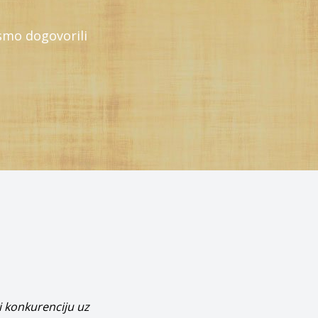
smo dogovorili
hov rad.”