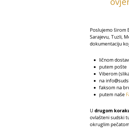
ovje
Poslujemo širom B
Sarajevu, Tuzli, M
dokumentaciju koju
ličnom dostav
putem pošte
Viberom (slik
na info@sudsk
faksom na bro
putem naše
F
U
drugom korak
ovlašteni sudski t
okruglim pečatom i