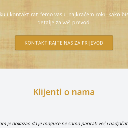
uku i kontaktirat ćemo vas u najkraćem roku kako bi
detalje za vaš prevod.
KONTAKTIRAJTE NAS ZA PRIJEVOD
Klijenti o nama
išnja saradnja sa Barbados timom je najbolja ocjena za nji