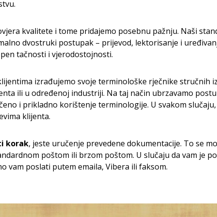
stvu.
ovjera kvalitete i tome pridajemo posebnu pažnju. Naši stand
alno dvostruki postupak – prijevod, lektorisanje i uređivan
pen tačnosti i vjerodostojnosti.
klijentima izrađujemo svoje terminološke rječnike stručnih i
enta ili u određenoj industriji. Na taj način ubrzavamo pos
eno i prikladno korištenje terminologije. U svakom slučaju
evima klijenta.
ti korak
, jeste uručenje prevedene dokumentacije. To se mož
ndardnom poštom ili brzom poštom. U slučaju da vam je po
vam poslati putem emaila, Vibera ili faksom.