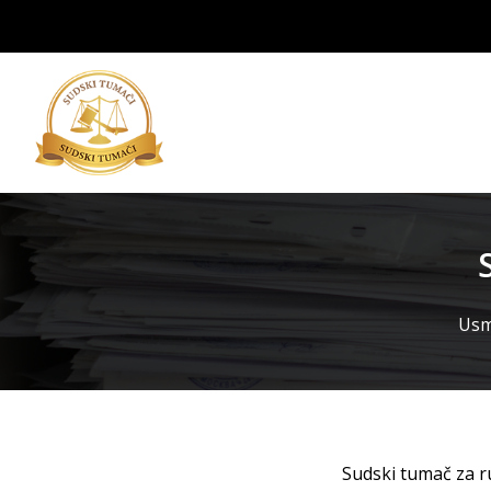
Usme
Sudski tumač za r