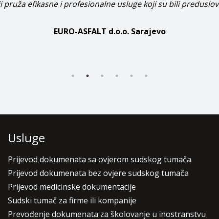
MEDIT d.o.o. Sarajevo
Usluge
Prijevod dokumenata sa ovjerom sudskog tumača
Prijevod dokumenata bez ovjere sudskog tumača
Prijevod medicinske dokumentacije
Sudski tumač za firme ili kompanije
Prevođenje dokumenata za školovanje u inostranstvu