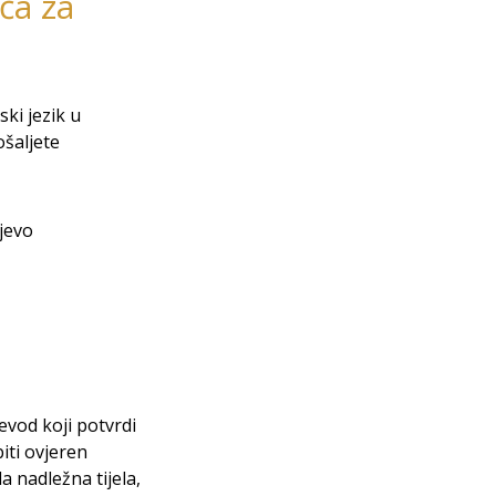
ča za
ki jezik u
šaljete
jevo
evod koji potvrdi
iti ovjeren
 nadležna tijela,