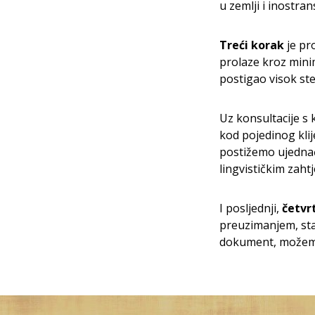
u zemlji i inostran
Treći korak
je pr
prolaze kroz minim
postigao visok ste
Uz konsultacije s 
kod pojedinog klij
postižemo ujednač
lingvističkim zahtj
I posljednji,
četvr
preuzimanjem, sta
dokument, možemo 