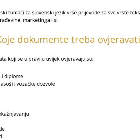
ski tumači za slovenski jezik vrše prijevode za sve vrste teks
rađevine, marketinga i sl.
Koje dokumente treba ovjeravati
 koji se u pravilu uvijek ovjeravaju su:
 i diplome
 pasoši i vozačke dozvole
ekažnjavanju
de
i