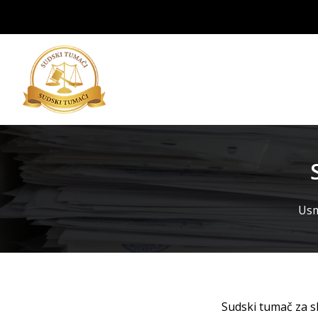
Usm
Sudski tumač za sl