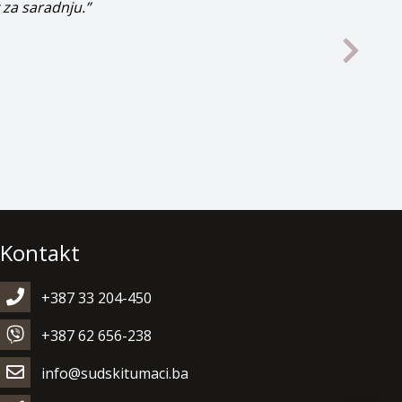
 za saradnju.”
Kontakt
+387 33 204-450
+387 62 656-238
info@sudskitumaci.ba