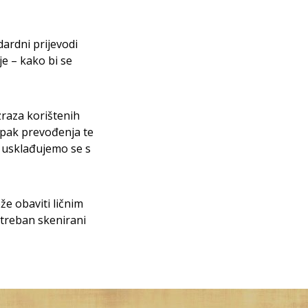
ardni prijevodi
je – kako bi se
zraza korištenih
tupak prevođenja te
, usklađujemo se s
e obaviti ličnim
treban skenirani