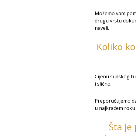
Možemo vam pomoći
drugu vrstu dokum
naveli.
Koliko ko
Cijenu sudskog tum
i slično.
Preporučujemo da
u najkraćem roku p
Šta je