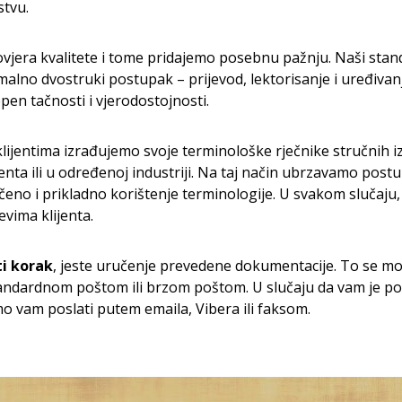
stvu.
ovjera kvalitete i tome pridajemo posebnu pažnju. Naši stand
alno dvostruki postupak – prijevod, lektorisanje i uređivan
pen tačnosti i vjerodostojnosti.
klijentima izrađujemo svoje terminološke rječnike stručnih i
enta ili u određenoj industriji. Na taj način ubrzavamo pos
eno i prikladno korištenje terminologije. U svakom slučaju
evima klijenta.
ti korak
, jeste uručenje prevedene dokumentacije. To se mož
ndardnom poštom ili brzom poštom. U slučaju da vam je po
vam poslati putem emaila, Vibera ili faksom.