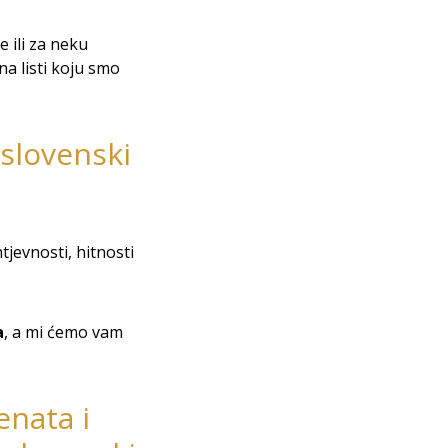
 ili za neku
a listi koju smo
 slovenski
tjevnosti, hitnosti
a
, a mi ćemo vam
enata i