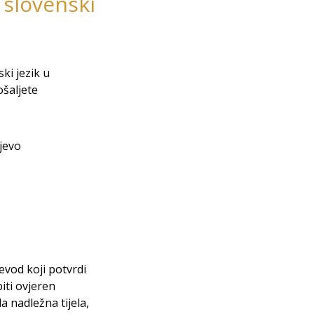
 slovenski
ki jezik u
šaljete
jevo
evod koji potvrdi
iti ovjeren
 nadležna tijela,