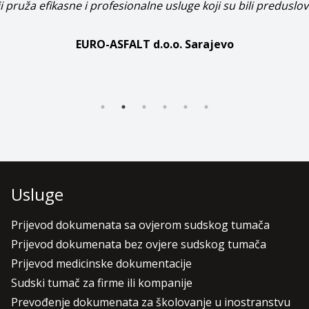
ji pruža efikasne i profesionalne usluge koji su bili preduslov
EURO-ASFALT d.o.o. Sarajevo
Usluge
Prijevod dokumenata sa ovjerom sudskog tumača
Prijevod dokumenata bez ovjere sudskog tumača
Prijevod medicinske dokumentacije
Sudski tumač za firme ili kompanije
Prevođenje dokumenata za školovanje u inostranstvu