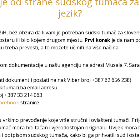
je od strane sudskog tumača za
jezik?
H, bez obzira da li vam je potreban sudski tumač za slovens
ostaru ili bilo kojem drugom mjestu.
Prvi korak
je da nam po
 treba prevesti, a to možete učiniti na više načina:
om dokumentacije u našu agenciju na adresi Musala 7, Sara
ati dokument i poslati na naš Viber broj +387 62 656 238)
itumaci.ba email adresu
j +387 33 214 063
acebook
stranice
u
vršimo prevođenje koje vrše stručni i ovlašteni tumači. Prij
umač mora biti tačan i vjerodostojan originalu. Uvijek mora b
 potpisom sudskog tumača, kako bi ga prihvatili sud i ostala