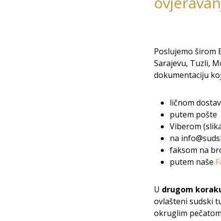
ovjeravan
Poslujemo širom Bi
Sarajevu, Tuzli, M
dokumentaciju koju
ličnom dostav
putem pošte
Viberom (slik
na info@sudsk
faksom na bro
putem naše
F
U
drugom korak
ovlašteni sudski t
okruglim pečatom i