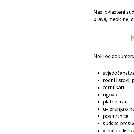
Naši ovlašteni sud
prava, medicine, g
Neki od dokumenata
svjedočanstva
rodni listovi,
certifikati
ugovori
platne liste
uvjerenja o n
posmrtnice
sudske presu
vjenčani listov