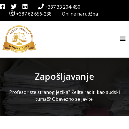
+387 33 204-450
+387 62 656-238
Online narudžba
Zapošljavanje
Profesor ste stranog jezika? Želite raditi kao sudski
tumač? Obavezno se javite.