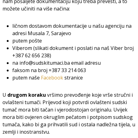
nam pošaljete dokumentaciju koju treba prevesti, a to
možete učiniti na više načina:
ličnom dostavom dokumentacije u našu agenciju na
adresi Musala 7, Sarajevo
putem pošte
Viberom (slikati dokument i poslati na naš Viber broj
+387 62 656 238)
na info@sudskitumaci.ba email adresu
faksom na broj +387 33 214 063
putem naše
Facebook
stranice
U
drugom koraku
vršimo prevođenje koje vrše stručni i
ovlašteni tumači. Prijevod koji potvrdi ovlašteni sudski
tumač mora biti tačan i vjerodostojan originalu. Uvijek
mora biti ovjeren okruglim pečatom i potpisom sudskog
tumača, kako bi ga prihvatili sud i ostala nadležna tijela, u
zemlji i inostranstvu.