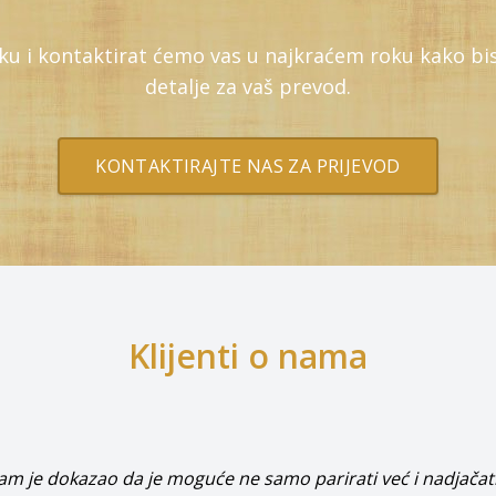
uku i kontaktirat ćemo vas u najkraćem roku kako bi
detalje za vaš prevod.
KONTAKTIRAJTE NAS ZA PRIJEVOD
Klijenti o nama
m je dokazao da je moguće ne samo parirati već i nadjačat