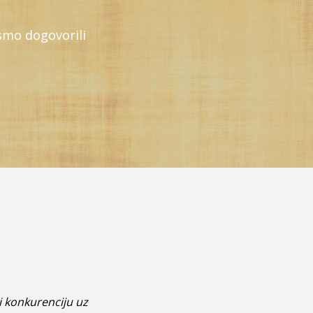
smo dogovorili
i konkurenciju uz