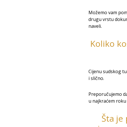
Možemo vam pomoći
drugu vrstu dokum
naveli.
Koliko ko
Cijenu sudskog tum
i slično.
Preporučujemo da
u najkraćem roku p
Šta je