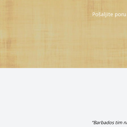
Pošaljite por
“Barbados tim na