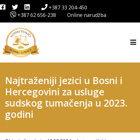
+387 33 204-450
+387 62 656-238
Online narudžba
Najtraženiji jezici u Bosni i
Hercegovini za usluge
sudskog tumačenja u 2023.
godini