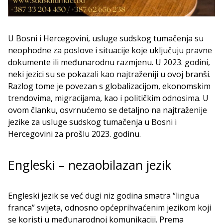
U Bosni i Hercegovini, usluge sudskog tumačenja su
neophodne za poslove i situacije koje uključuju pravne
dokumente ili međunarodnu razmjenu. U 2023. godini,
neki jezici su se pokazali kao najtraženiji u ovoj branši.
Razlog tome je povezan s globalizacijom, ekonomskim
trendovima, migracijama, kao i političkim odnosima. U
ovom članku, osvrnućemo se detaljno na najtraženije
jezike za usluge sudskog tumačenja u Bosni i
Hercegovini za prošlu 2023. godinu.
Engleski – nezaobilazan jezik
Engleski jezik se već dugi niz godina smatra “lingua
franca” svijeta, odnosno općeprihvaćenim jezikom koji
se koristi u međunarodnoj komunikaciji. Prema