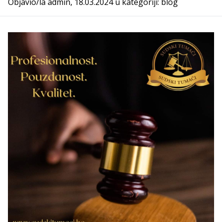
Objavio/la
admin
,
18.03.2024
u kategoriji:
blog