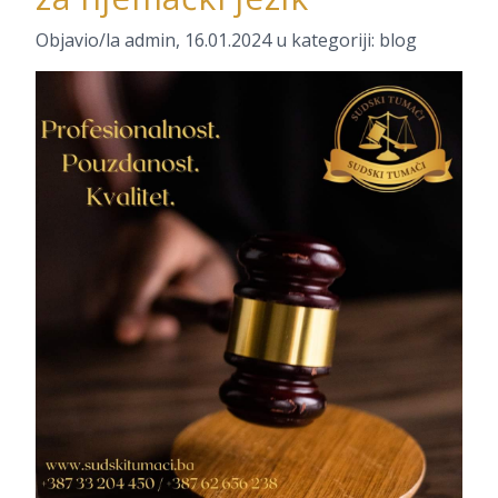
Objavio/la
admin
,
16.01.2024
u kategoriji:
blog