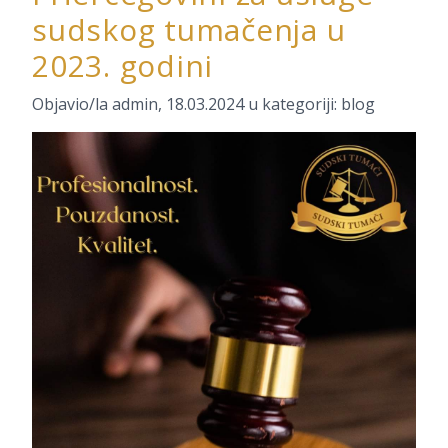
sudskog tumačenja u
2023. godini
Objavio/la
admin
,
18.03.2024
u kategoriji:
blog