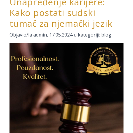
Unapređenje karijere:
Kako postati sudski
tumač za njemački jezik
Objavio/la
admin
,
17.05.2024
u kategoriji:
blog