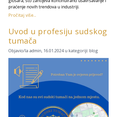
glosara, što zahtijeva kontinuirano usavršavanje i
praćenje novih trendova u industriji.
Pročitaj više...
Uvod u profesiju sudskog
tumača
Objavio/la
admin
,
16.01.2024
u kategoriji:
blog