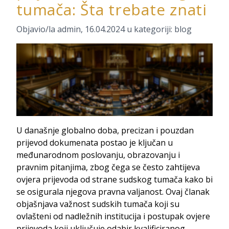
tumača: Šta trebate znati
Objavio/la
admin
,
16.04.2024
u kategoriji:
blog
U današnje globalno doba, precizan i pouzdan
prijevod dokumenata postao je ključan u
međunarodnom poslovanju, obrazovanju i
pravnim pitanjima, zbog čega se često zahtijeva
ovjera prijevoda od strane sudskog tumača kako bi
se osigurala njegova pravna valjanost. Ovaj članak
objašnjava važnost sudskih tumača koji su
ovlašteni od nadležnih institucija i postupak ovjere
prijevoda koji uključuje odabir kvalificiranog