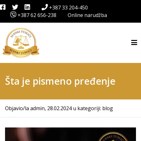
+387 33 204-450
+387 62 656-238
Online narudžba
Šta je pismeno pređenje
Objavio/la
admin
,
28.02.2024
u kategoriji:
blog