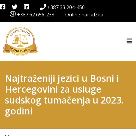
+387 33 204-450
+387 62 656-238
Online narudžba
Najtraženiji jezici u Bosni i
Hercegovini za usluge
sudskog tumačenja u 2023.
godini